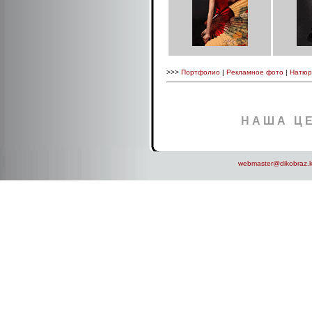
>>>
Портфолио
|
Рекламное фото
|
Натюр
Н А Ш А Ц Е
webmaster@dikobraz.