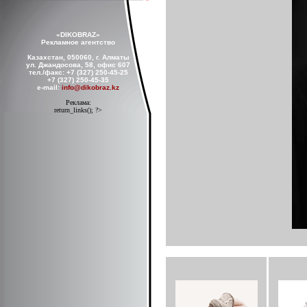
«DIKOBRAZ»
Рекламное агентство
Казахстан, 050060, г. Алматы
ул. Джандосова, 58, офис 607
тел./факс: +7 (327) 250-45-25
+7 (327) 250-45-35
e-mail:
info@dikobraz.kz
Реклама:
return_links(); ?>