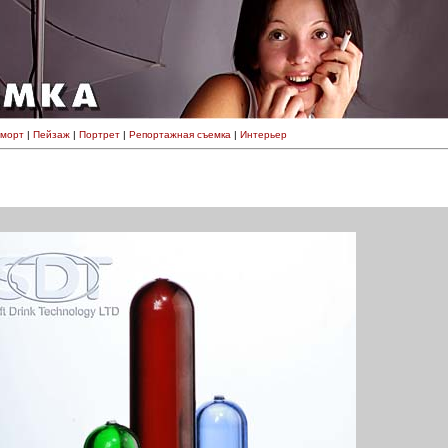
морт
|
Пейзаж
|
Портрет
|
Репортажная съемка
|
Интерьер