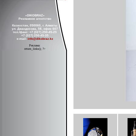
«DIKOBRAZ»
Рекламное агентство
Казахстан, 050060, г. Алматы
ул. Джандосова, 58, офис 607
тел./факс: +7 (327) 250-45-25
+7 (327) 250-45-35
e-mail:
info@dikobraz.kz
Реклама:
return_links(); ?>