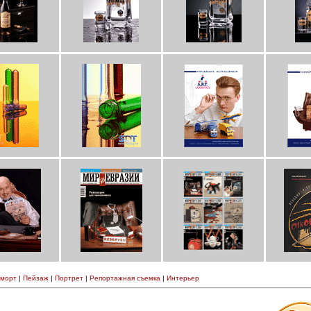
морт
|
Пейзаж
|
Портрет
|
Репортажная съемка
|
Интерьер